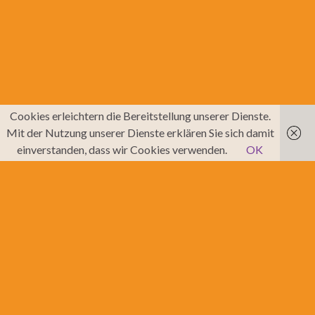
Cookies erleichtern die Bereitstellung unserer Dienste.
Mit der Nutzung unserer Dienste erklären Sie sich damit
einverstanden, dass wir Cookies verwenden.
OK
Suchbox
umschalten
IG Gymnicher
Navigation